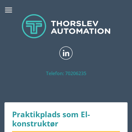
FORSIDE
YDELSER
SAMARBEJDE
REFERENCER
VIDEO
GALLERI
Telefon: 70206235
OM
KONTAKT
LEDIGE STILLINGER
Praktikplads som El-
konstruktør