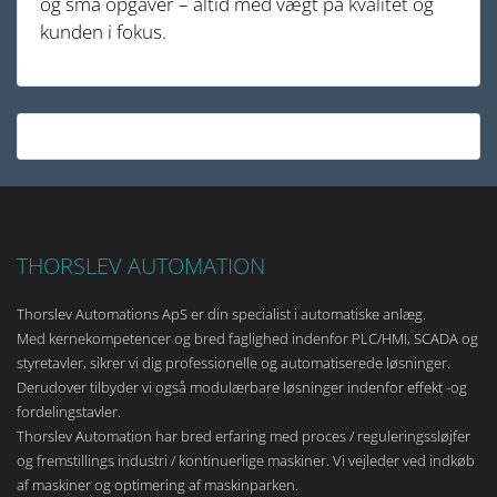
og små opgaver – altid med vægt på kvalitet og
kunden i fokus.
THORSLEV AUTOMATION
Thorslev Automations ApS er din specialist i automatiske anlæg.
Med kernekompetencer og bred faglighed indenfor PLC/HMI, SCADA og
styretavler, sikrer vi dig professionelle og automatiserede løsninger.
Derudover tilbyder vi også modulærbare løsninger indenfor effekt -og
fordelingstavler.
Thorslev Automation har bred erfaring med proces / reguleringssløjfer
og fremstillings industri / kontinuerlige maskiner. Vi vejleder ved indkøb
af maskiner og optimering af maskinparken.