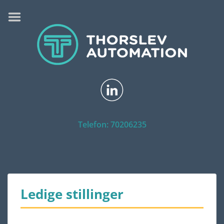
FORSIDE
YDELSER
SAMARBEJDE
REFERENCER
VIDEO
GALLERI
Telefon: 70206235
OM
KONTAKT
LEDIGE STILLINGER
Ledige stillinger